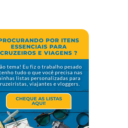
PROCURANDO POR ITENS
ESSENCIAIS PARA
CRUZEIROS E VIAGENS ?
ão tema! Eu fiz o trabalho pesado
 tenho tudo o que você precisa nas
inhas listas personalizadas para
ruzeiristas, viajantes e vloggers.
CHEQUE AS LISTAS
AQUI!