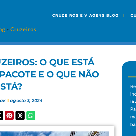
CRUZEIROS E VIAGENS BLOG
C
og
»
Cruzeiros
ZEIROS: O QUE ESTÁ
 PACOTE E O QUE NÃO
ESTÁ?
Be
in
vak
agosto 3, 2024
fi
Pa
ma
ba