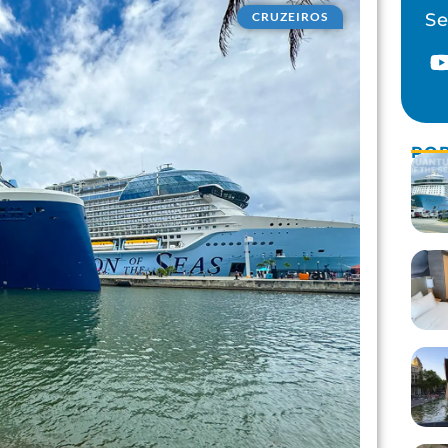
CRUZEIROS
Se
POP