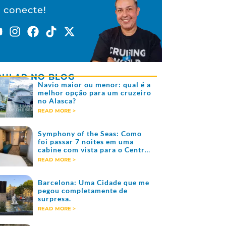
 conecte!
ULAR NO BLOG
Navio maior ou menor: qual é a
melhor opção para um cruzeiro
no Alasca?
READ MORE >
Symphony of the Seas: Como
foi passar 7 noites em uma
cabine com vista para o Central
Park em um dos populares
READ MORE >
navios da Classe Oásis da Royal
Caribbean.
Barcelona: Uma Cidade que me
pegou completamente de
surpresa.
READ MORE >