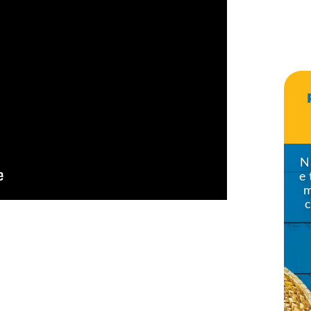
N
e
m
c