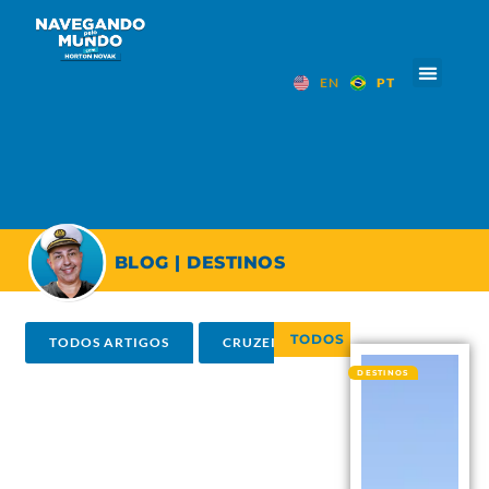
EN
PT
BLOG | DESTINOS
TODOS
ESPANHA
E
TODOS ARTIGOS
CRUZEIROS
DESTINOS
DESTINOS